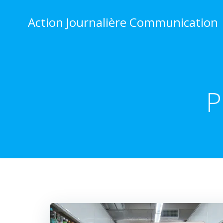
Aller
au
Action Journalière Communication
contenu
P