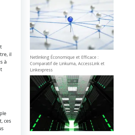
t
re, il
Netlinking Économique et Efficace :
s à
Comparatif de Linkuma, AccessLink et
t
Linkexpress
ple
t, ces
us