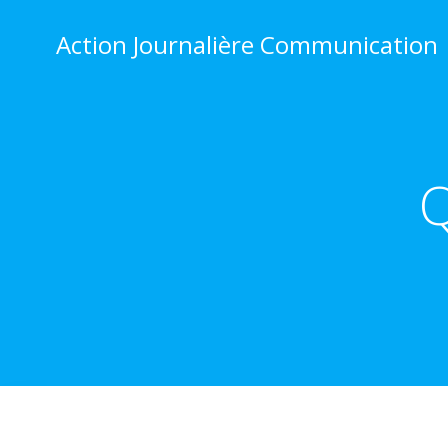
Aller
au
Action Journalière Communication
contenu
Q