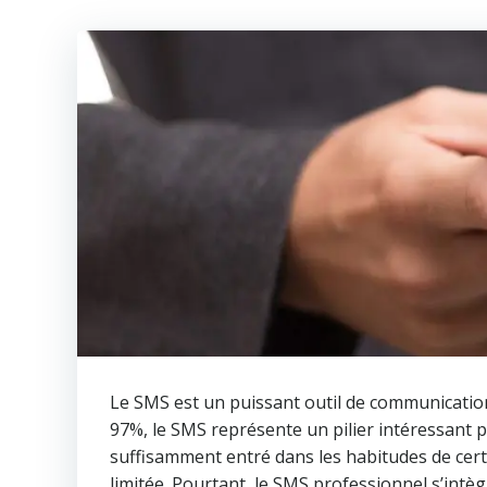
Le SMS est un puissant outil de communication 
97%, le SMS représente un pilier intéressant p
suffisamment entré dans les habitudes de certa
limitée. Pourtant, le SMS professionnel s’intè