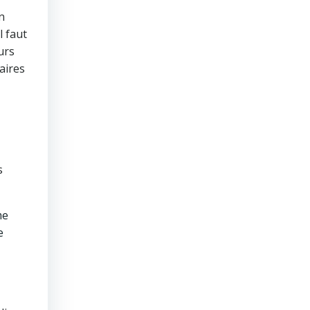
n
l faut
urs
aires
s
me
e