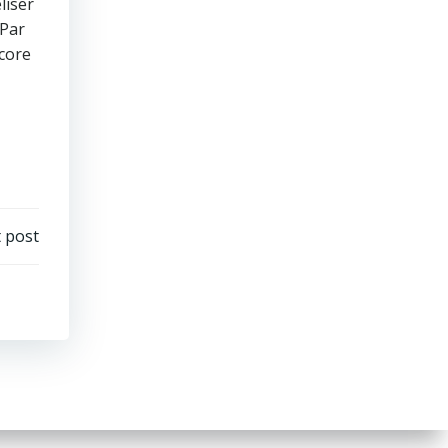
liser
 Par
core
 post