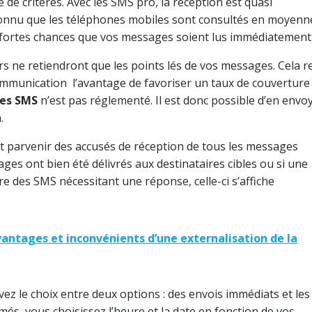
e de critères. Avec les SMS pro, la réception est quasi
reconnu que les téléphones mobiles sont consultés en moyen
de fortes chances que vos messages soient lus immédiatement
rs ne retiendront que les points lés de vos messages. Cela r
mmunication l’avantage de favoriser un taux de couverture
tes SMS
n’est pas réglementé. Il est donc possible d’en envo
.
 parvenir des accusés de réception de tous les messages
ges ont bien été délivrés aux destinataires cibles ou si une
e des SMS nécessitant une réponse, celle-ci s’affiche
vantages et inconvénients d’une externalisation de la
vez le choix entre deux options : des envois immédiats et les
, vous choisissez l’heure et la date en fonction de vos