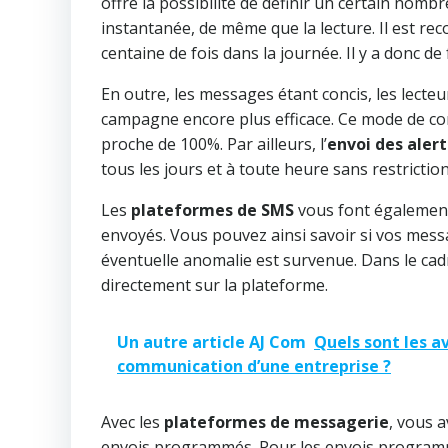
offre la possibilité de définir un certain nombr
instantanée, de même que la lecture. Il est 
centaine de fois dans la journée. Il y a donc 
En outre, les messages étant concis, les lecteu
campagne encore plus efficace. Ce mode de co
proche de 100%. Par ailleurs, l’
envoi des aler
tous les jours et à toute heure sans restriction
Les
plateformes de SMS
vous font également
envoyés. Vous pouvez ainsi savoir si vos messa
éventuelle anomalie est survenue. Dans le cadr
directement sur la plateforme.
Un autre article AJ Com
Quels sont les a
communication d’une entreprise ?
Avec les
plateformes de messagerie
, vous a
envois programmés. Pour les envois programmés